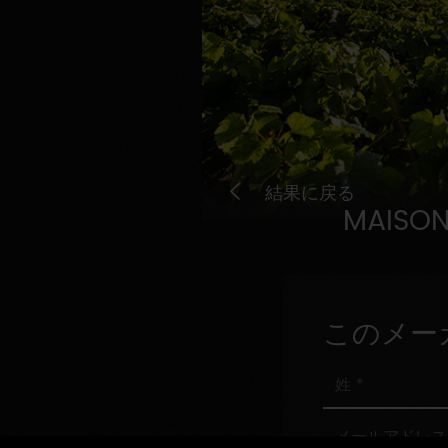
結果に戻る
MAISON
このメー
姓
メ
ー