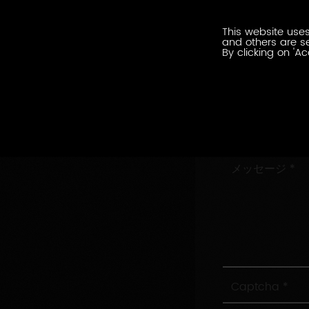
ル
会
ア
This website uses
社
ド
and others are se
名
By clicking on 'Ac
レ
住
ス
所
村/
市
お
問
い
メ
合
ッ
わ
セ
せ
ー
内
ジ
容
Captcha