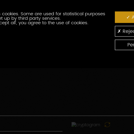
番
役
号
 cookies. Some are used for statistical purposes
職
A
t up by third party services.
cept all', you agree to the use of cookies.
郵
便
Rejec
番
国
号
Pe