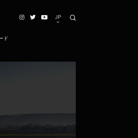
JP
ード