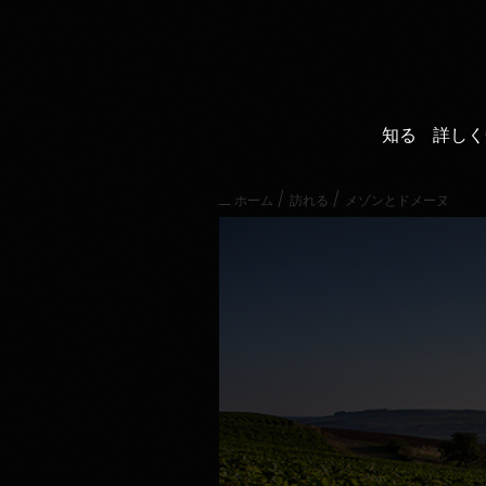
直
接
内
容
に
進
知る
詳しく
む
メ
イ
/
/
ホーム
訪れる
メゾンとドメーヌ
ン
メ
ニ
ュ
ー
に
進
む