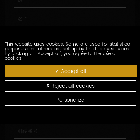
名
メ
ー
This website uses cookies. Some are used for statistical
ル
purposes and others are set up by third party services.
ア
電
By clicking on 'Accept all', you agree to the use of
cookies.
ド
話
レ
番
Accept all
ス
号
会
社
名
Reject all cookies
役
職
Personalize
住
所
郵
便