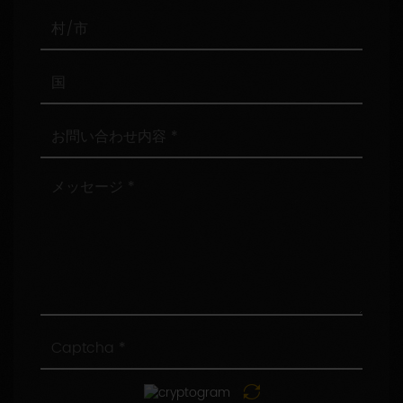
番
号
村/
市
国
お
問
い
合
メ
わ
ッ
せ
セ
内
ー
容
ジ
Captcha