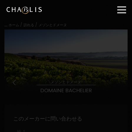
直
接
内
容
/
/
ホーム
訪れる
メゾンとドメーヌ
に
進
む
メ
イ
ン
メ
ニ
ュ
ー
メゾンとドメーヌ
に
DOMAINE BACHELIER
進
む
このメーカーに問い合わせる
姓