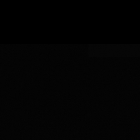
い
認
指
AOC
生
証
AOCの指定
定
の
産
指
者
定
を
入
力
し
て
く
だ
さ
い