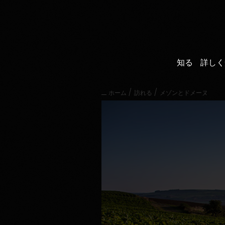
直
接
内
容
に
進
知る
詳しく
む
メ
イ
/
/
ホーム
訪れる
メゾンとドメーヌ
ン
メ
ニ
ュ
ー
に
進
む