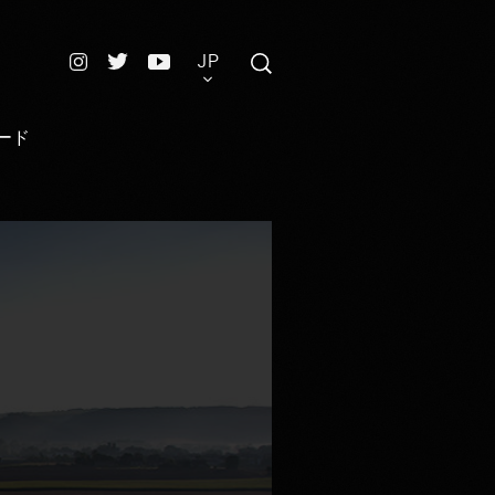
JP
ード