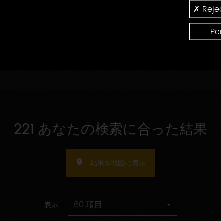
の
認
Rejec
受
指
証
受け入れ人数の指定
け
定
入
Pe
れ
人
数
の
指
定
221 あなたの検索に合った結果
結果を地図に表示
60 項目
表示