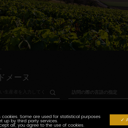
ドメーヌ
訪
訪問の際の言語の指定
問
の
村
際
村の指定
の
の
指
 cookies. Some are used for statistical purposes
言
観
A
t up by third party services.
定
観光認証
語
光
cept all', you agree to the use of cookies.