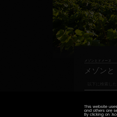
メゾンとドメーヌ
メゾンと
以
下
に
職
検
職務形態の指定
務
索
形
This website uses
し
環
and others are se
態
環境認証
た
境
By clicking on 'Ac
の