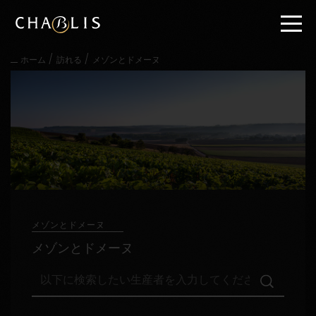
直
接
内
容
/
/
ホーム
訪れる
メゾンとドメーヌ
に
進
む
メ
イ
ン
メ
ニ
ュ
ー
に
進
メゾンとドメーヌ
む
メゾンとドメーヌ
以
下
に
検
訪