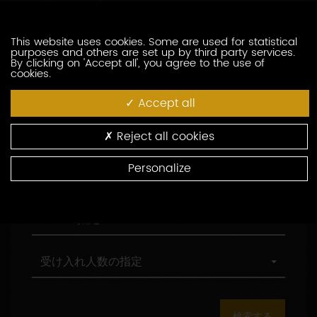
訪問の際の言語の指定
索
問
し
の
た
際
職
This website uses cookies. Some are used for statistical
職務形態の指定
purposes and others are set up by third party services.
い
の
務
By clicking on 'Accept all', you agree to the use of
生
言
形
cookies.
産
語
態
村
村の指定
者
の
の
の
Accept all
を
指
指
指
入
定
定
定
環
環境認証
Reject all cookies
力
境
し
認
Personalize
て
証
観
観光認証
く
光
だ
認
さ
証
AOC
AOCの指定
い
の
指
定
受
受け入れ人数の指定
け
入
れ
人