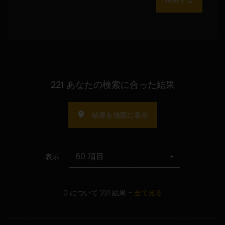
数
の
指
定
221 あなたの検索に合った結果
結果を地図に表示
60 項目
表示
0 について 221 結果
-
全て見る