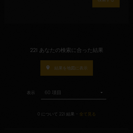
数
の
指
定
221 あなたの検索に合った結果
結果を地図に表示
60 項目
表示
0 について 221 結果
-
全て見る