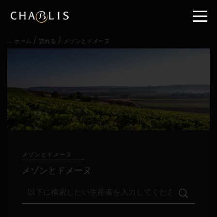
直
接
内
容
/
/
ホーム
訪れる
メゾンとドメーヌ
に
進
む
メ
イ
ン
メ
ニ
ュ
ー
に
進
メゾンとドメーヌ
む
メゾンとドメーヌ
以
下
に
検
訪