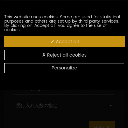
訪問の際の言語の指定
索
問
し
の
た
際
職
This website uses cookies. Some are used for statistical
職務形態の指定
purposes and others are set up by third party services.
い
の
務
By clicking on 'Accept all', you agree to the use of
生
言
形
cookies.
産
語
態
村
村の指定
者
の
の
の
Accept all
を
指
指
指
入
定
定
定
環
環境認証
Reject all cookies
力
境
し
認
Personalize
て
証
観
観光認証
く
光
だ
認
さ
証
AOC
AOCの指定
い
の
指
定
受
受け入れ人数の指定
け
入
れ
人