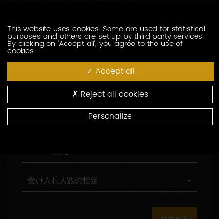
訪問の際の言語の指定
索
問
し
の
た
際
職
This website uses cookies. Some are used for statistical
職務形態の指定
purposes and others are set up by third party services.
い
の
務
By clicking on 'Accept all', you agree to the use of
生
言
形
cookies.
産
語
態
村
村の指定
者
の
の
の
Accept all
を
指
指
指
入
定
定
定
環
環境認証
Reject all cookies
力
境
し
認
Personalize
て
証
観
観光認証
く
光
だ
認
さ
証
AOC
AOCの指定
い
の
指
定
受
受け入れ人数の指定
け
入
れ
人