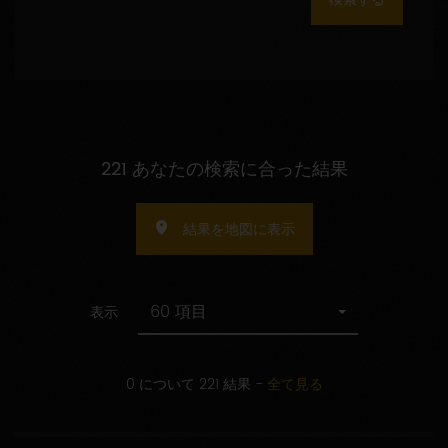
数
の
指
定
221 あなたの検索に合った結果
結果を地図に表示
60 項目
表示
0 について 221 結果
-
全て見る