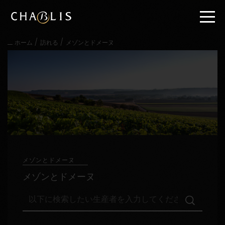
直
接
内
容
/
/
ホーム
訪れる
メゾンとドメーヌ
に
進
む
メ
イ
ン
メ
ニ
ュ
ー
に
進
メゾンとドメーヌ
む
メゾンとドメーヌ
以
下
に
検
訪