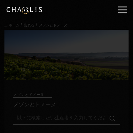
直
接
内
容
/
/
ホーム
訪れる
メゾンとドメーヌ
に
進
む
メ
イ
ン
メ
ニ
ュ
ー
に
進
メゾンとドメーヌ
む
メゾンとドメーヌ
以
下
に
検
訪