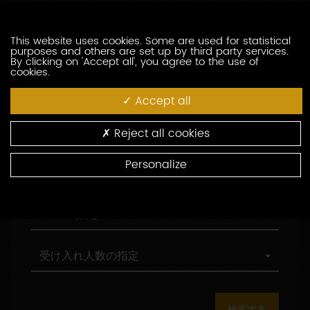
訪問の際の言語の指定
索
問
し
の
た
際
職
This website uses cookies. Some are used for statistical
職務形態の指定
purposes and others are set up by third party services.
い
の
務
By clicking on 'Accept all', you agree to the use of
生
言
形
cookies.
産
語
態
村
村の指定
者
の
の
の
Accept all
を
指
指
指
入
定
定
定
環
環境認証
Reject all cookies
力
境
し
認
Personalize
て
証
観
観光認証
く
光
だ
認
さ
証
AOC
AOCの指定
い
の
指
定
受
受け入れ人数の指定
け
入
れ
人