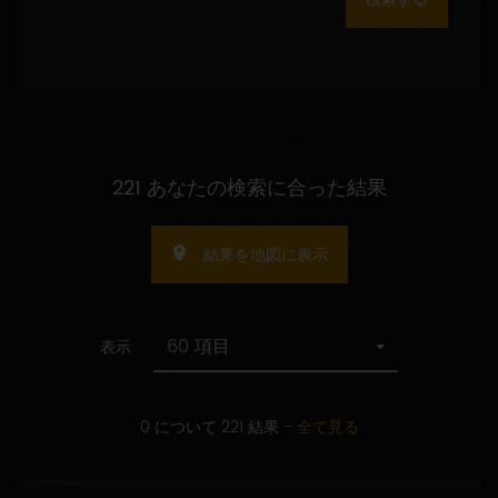
数
の
指
定
221 あなたの検索に合った結果
結果を地図に表示
60 項目
表示
0 について 221 結果
-
全て見る