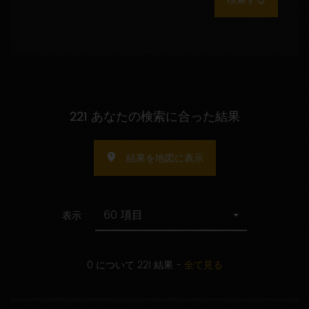
数
の
指
定
221 あなたの検索に合った結果
結果を地図に表示
60 項目
表示
0 について 221 結果
-
全て見る