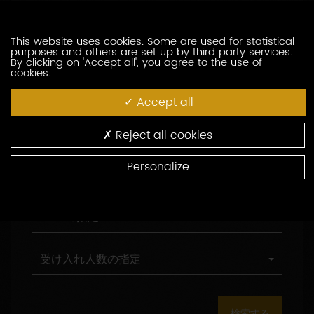
訪問の際の言語の指定
索
問
し
の
た
際
職
This website uses cookies. Some are used for statistical
職務形態の指定
purposes and others are set up by third party services.
い
の
務
By clicking on 'Accept all', you agree to the use of
生
言
形
cookies.
産
語
態
村
村の指定
者
の
の
の
Accept all
を
指
指
指
入
定
定
定
環
環境認証
Reject all cookies
力
境
し
認
Personalize
て
証
観
観光認証
く
光
だ
認
さ
証
AOC
AOCの指定
い
の
指
定
受
受け入れ人数の指定
け
入
れ
人