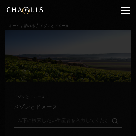
直
接
内
容
/
/
ホーム
訪れる
メゾンとドメーヌ
に
進
む
メ
イ
ン
メ
ニ
ュ
ー
に
進
メゾンとドメーヌ
む
メゾンとドメーヌ
以
下
に
検
訪