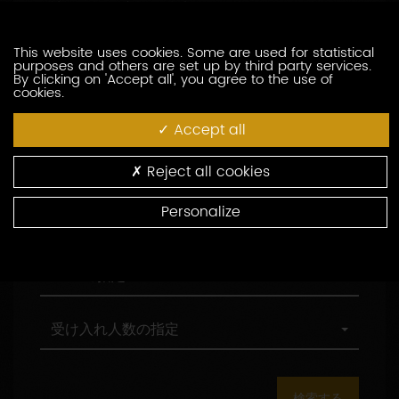
訪問の際の言語の指定
索
問
し
の
た
際
職
This website uses cookies. Some are used for statistical
職務形態の指定
purposes and others are set up by third party services.
い
の
務
By clicking on 'Accept all', you agree to the use of
生
言
形
cookies.
産
語
態
村
村の指定
者
の
の
の
Accept all
を
指
指
指
入
定
定
定
環
環境認証
Reject all cookies
力
境
し
認
Personalize
て
証
観
観光認証
く
光
だ
認
さ
証
AOC
AOCの指定
い
の
指
定
受
受け入れ人数の指定
け
入
れ
人