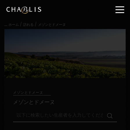
直
接
内
容
/
/
ホーム
訪れる
メゾンとドメーヌ
に
進
む
メ
イ
ン
メ
ニ
ュ
ー
に
進
メゾンとドメーヌ
む
メゾンとドメーヌ
以
下
に
検
訪