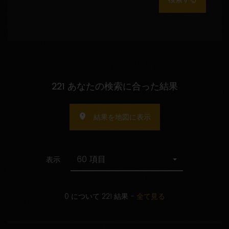
数
の
指
定
221 あなたの検索に合った結果
結果を地図に表示
60 項目
表示
0 について 221 結果
-
全て見る