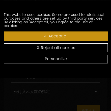
訪問の際の言語の指定
索
問
し
の
た
際
職
This website uses cookies. Some are used for statistical
職務形態の指定
purposes and others are set up by third party services.
い
の
務
By clicking on 'Accept all', you agree to the use of
生
言
形
cookies.
産
語
態
村
村の指定
者
の
の
の
Accept all
を
指
指
指
入
定
定
定
環
環境認証
Reject all cookies
力
境
し
認
Personalize
て
証
観
観光認証
く
光
だ
認
さ
証
AOC
AOCの指定
い
の
指
定
受
受け入れ人数の指定
け
入
れ
人