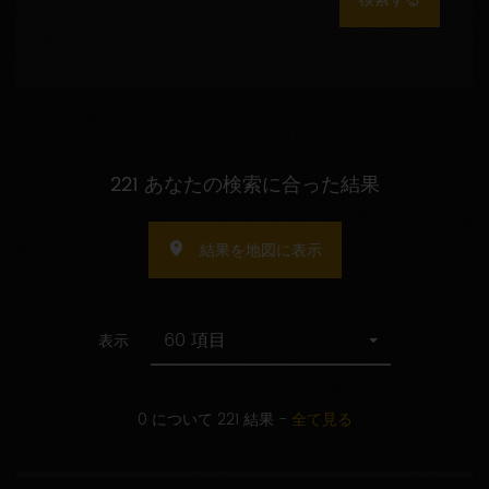
数
の
指
定
221 あなたの検索に合った結果
結果を地図に表示
60 項目
表示
0 について 221 結果
-
全て見る