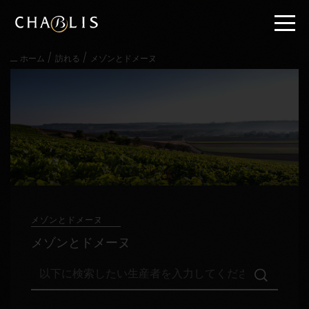
直
接
内
容
/
/
ホーム
訪れる
メゾンとドメーヌ
に
進
む
メ
イ
ン
メ
ニ
ュ
ー
に
進
メゾンとドメーヌ
む
メゾンとドメーヌ
以
下
に
検
訪