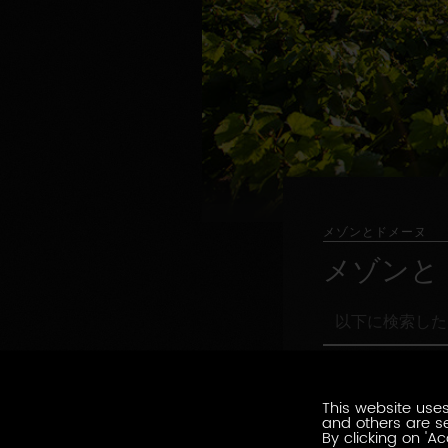
メゾンとドメーヌ
メゾンと
以
下
に
職
検
職務形態の指定
務
索
形
This website uses
し
環
and others are se
態
環境認証
た
境
By clicking on 'Ac
の