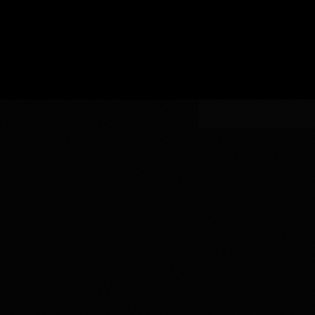
い
認
指
AOC
生
証
AOCの指定
定
の
産
指
者
定
を
入
力
し
て
く
だ
さ
い