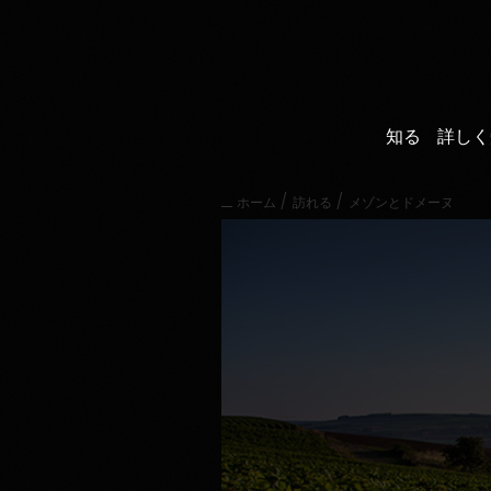
直
接
内
容
に
進
知る
詳しく
む
メ
イ
/
/
ホーム
訪れる
メゾンとドメーヌ
ン
メ
ニ
ュ
ー
に
進
む