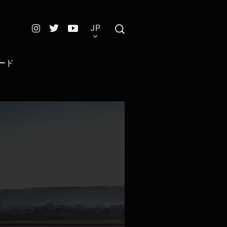
JP
ード