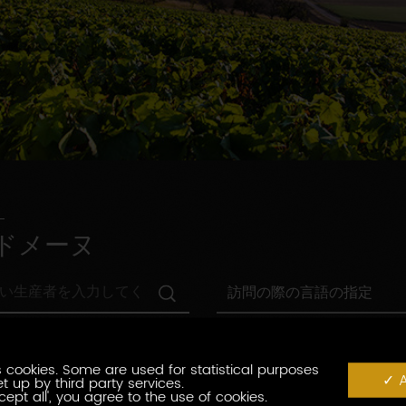
ドメーヌ
訪
訪問の際の言語の指定
問
の
村
際
村の指定
の
の
指
 cookies. Some are used for statistical purposes
言
観
A
t up by third party services.
定
観光認証
語
光
cept all', you agree to the use of cookies.