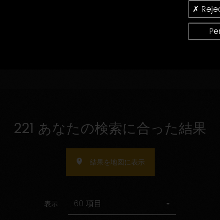
の
認
Rejec
受
指
証
受け入れ人数の指定
け
定
入
Pe
れ
人
数
の
指
定
221 あなたの検索に合った結果
結果を地図に表示
60 項目
表示