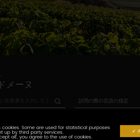
ドメーヌ
訪
訪問の際の言語の指定
問
の
村
際
村の指定
の
の
指
 cookies. Some are used for statistical purposes
言
観
A
t up by third party services.
定
観光認証
語
光
cept all', you agree to the use of cookies.