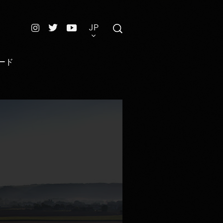
JP
ード