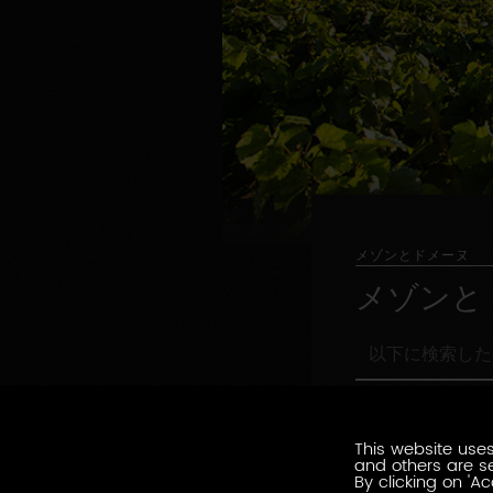
メゾンとドメーヌ
メゾンと
以
下
に
職
検
職務形態の指定
務
索
形
This website uses
し
環
and others are se
態
環境認証
た
境
By clicking on 'Ac
の