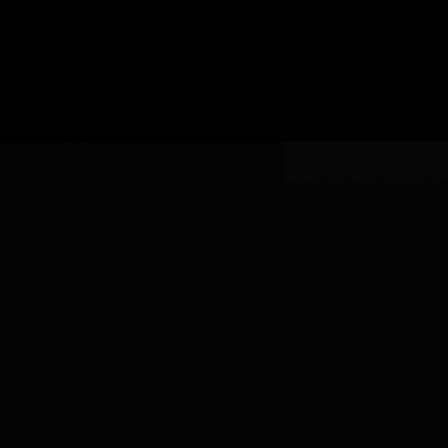
い
認
指
AOC
生
証
AOCの指定
定
の
産
指
者
定
を
入
力
し
て
く
だ
さ
い