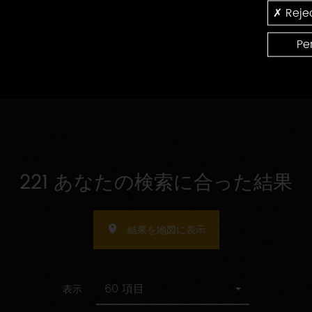
の
認
Rejec
受
指
証
受け入れ人数の指定
け
定
入
Pe
れ
人
数
の
指
定
221 あなたの検索に合った結果
結果を地図に表示
60 項目
表示