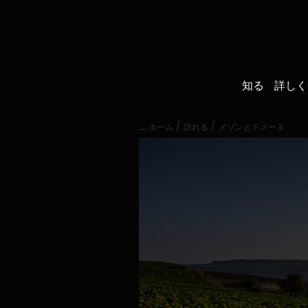
直
接
内
容
に
進
知る
詳しく
む
メ
イ
/
/
ホーム
訪れる
メゾンとドメーヌ
ン
メ
ニ
ュ
ー
に
進
む