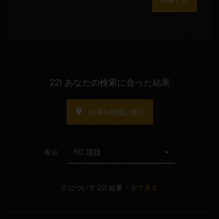
数
の
指
定
221 あなたの検索に合った結果
結果を地図に表示
60 項目
表示
0 について 221 結果
-
全て見る