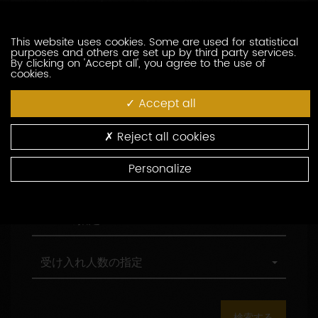
訪問の際の言語の指定
索
問
し
の
た
際
職
This website uses cookies. Some are used for statistical
職務形態の指定
purposes and others are set up by third party services.
い
の
務
By clicking on 'Accept all', you agree to the use of
生
言
形
cookies.
産
語
態
村
村の指定
者
の
の
の
Accept all
を
指
指
指
入
定
定
定
環
環境認証
Reject all cookies
力
境
し
認
Personalize
て
証
観
観光認証
く
光
だ
認
さ
証
AOC
AOCの指定
い
の
指
定
受
受け入れ人数の指定
け
入
れ
人