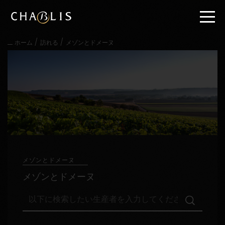
直
接
内
容
/
/
ホーム
訪れる
メゾンとドメーヌ
に
進
む
メ
イ
ン
メ
ニ
ュ
ー
に
進
メゾンとドメーヌ
む
メゾンとドメーヌ
以
下
に
検
訪