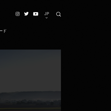
JP
ード