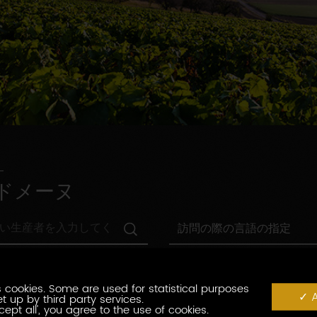
ドメーヌ
訪
訪問の際の言語の指定
問
の
村
際
村の指定
の
の
指
 cookies. Some are used for statistical purposes
言
観
A
t up by third party services.
定
観光認証
語
光
cept all', you agree to the use of cookies.