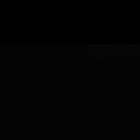
い
認
指
AOC
生
証
AOCの指定
定
の
産
指
者
定
を
入
力
し
て
く
だ
さ
い