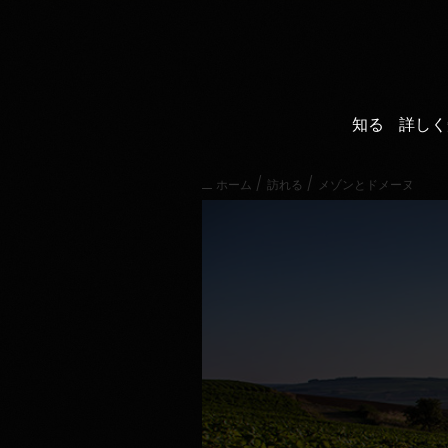
直
接
内
容
に
進
知る
詳しく
む
メ
イ
/
/
ホーム
訪れる
メゾンとドメーヌ
ン
メ
ニ
ュ
ー
に
進
む