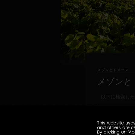
メゾンとドメーヌ
メゾンと
以
下
に
職
検
職務形態の指定
務
索
形
This website uses
し
環
and others are se
態
環境認証
た
境
By clicking on 'Ac
の