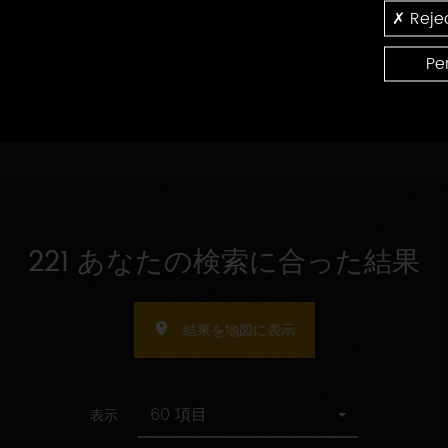
の
認
Rejec
受
指
証
受け入れ人数の指定
け
定
入
Pe
れ
人
数
の
指
定
221 あなたの検索に合った結果
結果を地図に表示
60 項目
表示