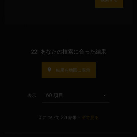
数
の
指
定
221 あなたの検索に合った結果
結果を地図に表示
60 項目
表示
0 について 221 結果
-
全て見る