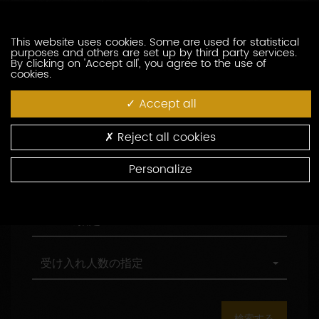
訪問の際の言語の指定
索
問
し
の
た
際
職
This website uses cookies. Some are used for statistical
職務形態の指定
purposes and others are set up by third party services.
い
の
務
By clicking on 'Accept all', you agree to the use of
生
言
形
cookies.
産
語
態
村
村の指定
者
の
の
の
Accept all
を
指
指
指
入
定
定
定
環
環境認証
Reject all cookies
力
境
し
認
Personalize
て
証
観
観光認証
く
光
だ
認
さ
証
AOC
AOCの指定
い
の
指
定
受
受け入れ人数の指定
け
入
れ
人