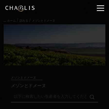
直
接
内
容
/
/
ホーム
訪れる
メゾンとドメーヌ
に
進
む
メ
イ
ン
メ
ニ
ュ
ー
に
進
メゾンとドメーヌ
む
メゾンとドメーヌ
以
下
に
検
訪