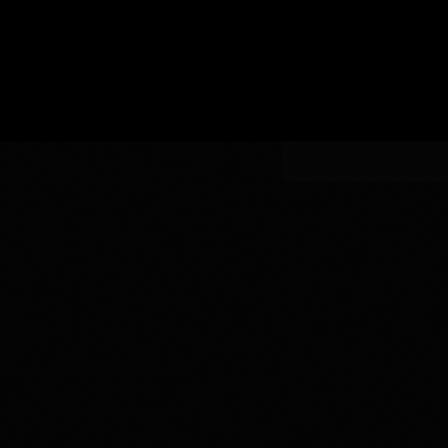
い
認
指
AOC
生
証
AOCの指定
定
の
産
指
者
定
を
入
力
し
て
く
だ
さ
い