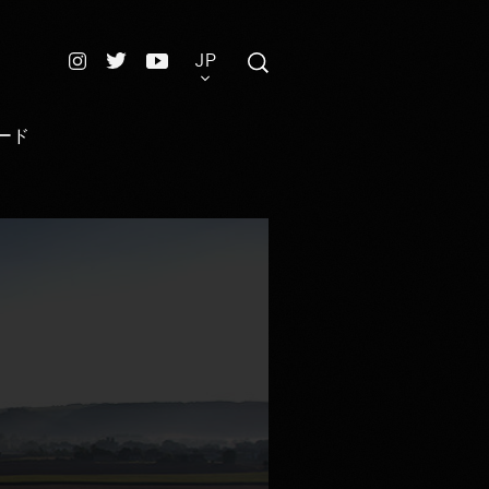
JP
ード