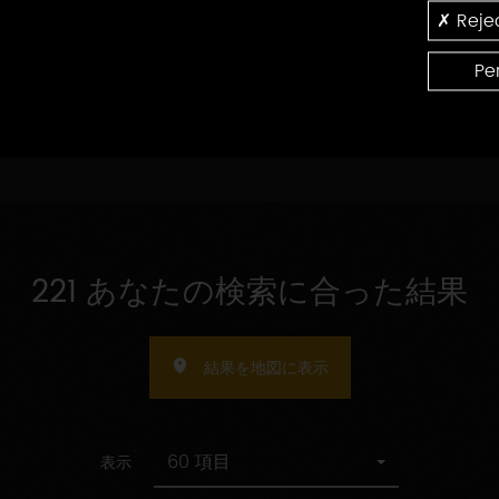
の
認
Rejec
受
指
証
受け入れ人数の指定
け
定
入
Pe
れ
人
数
の
指
定
221 あなたの検索に合った結果
結果を地図に表示
60 項目
表示