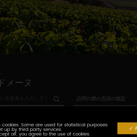
ドメーヌ
訪
訪問の際の言語の指定
問
の
村
際
村の指定
の
の
指
 cookies. Some are used for statistical purposes
言
観
A
t up by third party services.
定
観光認証
語
光
cept all', you agree to the use of cookies.