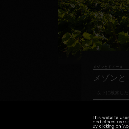
メゾンとドメーヌ
メゾンと
以
下
に
職
検
職務形態の指定
務
索
形
This website uses
し
環
and others are se
態
環境認証
た
境
By clicking on 'Ac
の