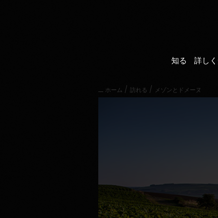
直
接
内
容
に
進
知る
詳しく
む
メ
イ
/
/
ホーム
訪れる
メゾンとドメーヌ
ン
メ
ニ
ュ
ー
に
進
む