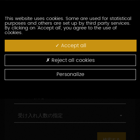
訪問の際の言語の指定
索
問
し
の
た
際
職
This website uses cookies. Some are used for statistical
職務形態の指定
purposes and others are set up by third party services.
い
の
務
By clicking on 'Accept all', you agree to the use of
生
言
形
cookies.
産
語
態
村
村の指定
者
の
の
の
Accept all
を
指
指
指
入
定
定
定
環
環境認証
Reject all cookies
力
境
し
認
Personalize
て
証
観
観光認証
く
光
だ
認
さ
証
AOC
AOCの指定
い
の
指
定
受
受け入れ人数の指定
け
入
れ
人