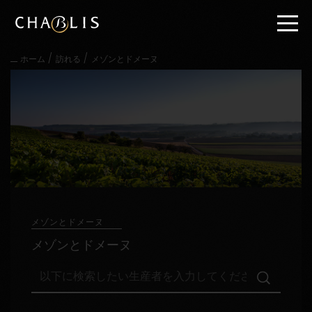
直
接
内
容
/
/
ホーム
訪れる
メゾンとドメーヌ
に
進
む
メ
イ
ン
メ
ニ
ュ
ー
に
進
メゾンとドメーヌ
む
メゾンとドメーヌ
以
下
に
検
訪