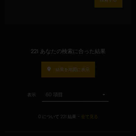
数
の
指
定
221 あなたの検索に合った結果
結果を地図に表示
60 項目
表示
0 について 221 結果
-
全て見る