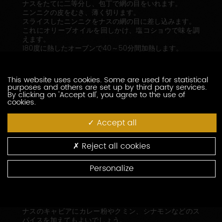
ナスをたてに二等分し、包丁で網の目をいれます。
ニンニクの皮をむき、薄く切ります。
スライスしたニンニクをナスの網の目に差し込みます。
これにオリーブオイルを回しかけ、塩コショウで味を調
えます。
180度に熱したオーブンで40～50分間加熱します。
焼き終わったナスの皮からスプーンで身をはがし、ざる
にとって30分間水切りをします。次に、この身を包丁で
つぶし、塩コショウで味を調えます。
This website uses cookies. Some are used for statistical
ポワラーヌパンのスライスをトーストします。
purposes and others are set up by third party services.
オーブンを200度に温めておきます(オーブンメモリ6－
By clicking on 'Accept all', you agree to the use of
cookies.
7)
塩を振った魚を、皮目を上にしてオーブン皿に並べ、
200度で5～6分間加熱します。
Accept all
トーストしたパンに、先ほどのナスのキャビア(ピュレ)
を塗り、トマトコンフィを並べ、松の実を散らしてか
Reject all cookies
ら、ヒメジをのせます。ルッコラを散らして出来上がり
です。
つくりたてをサーブしてください。
Personalize
シェフのアドバイス
ナスのキャビアにカレー粉やクミン、シナモンなどのス
パイスを加えてもよいでしょう。