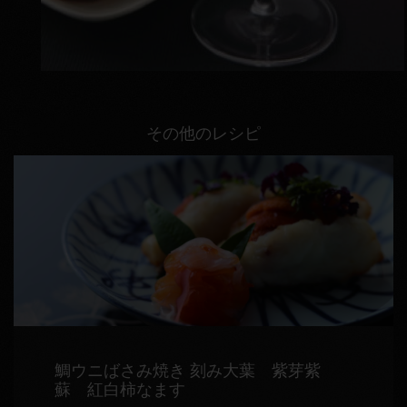
その他のレシピ
鯛ウニばさみ焼き 刻み大葉 紫芽紫
蘇 紅白柿なます