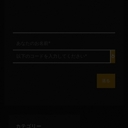
セ
ー
ジ
*
:
あ
な
た
以
の
下
お
の
名
コ
前
ー
*
ド
:
を
入
力
し
て
く
だ
カテゴリー
さ