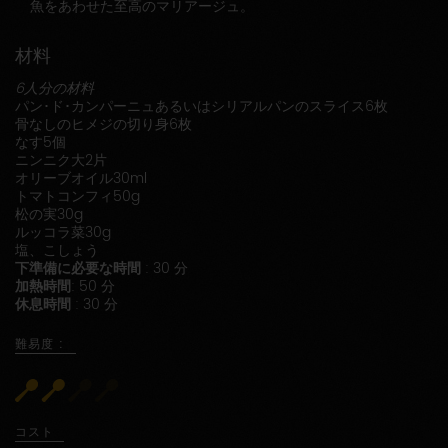
魚をあわせた至高のマリアージュ。
材料
6人分の材料
パン･ド･カンパーニュあるいはシリアルパンのスライス6枚
骨なしのヒメジの切り身6枚
なす5個
ニンニク大2片
オリーブオイル30ml
トマトコンフィ50g
松の実30g
ルッコラ菜30g
塩、こしょう
下準備に必要な時間
: 30 分
加熱時間
: 50 分
休息時間
: 30 分
難易度 :
コスト