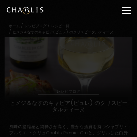
直
接
内
容
/
/
ホーム
レシピブログ
レシピ一覧
に
/
ヒメジ＆なすのキャビア(ピュレ) のクリスピータルティーヌ
進
む
メ
イ
ン
メ
ニ
ュ
ー
に
レシピブログ
進
む
ヒメジ＆なすのキャビア(ピュレ) のクリスピー
タルティーヌ
風味の凝縮感と純粋さが高く、豊かな酒質を持つシャブリ・
プルミエ ・クリュChablis Premier Cruと、グリルした白身