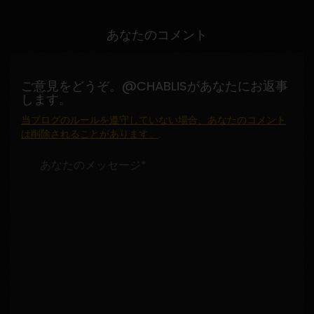
あなたのコメント
ご意見をどうぞ。@CHABLISがあなたにお返事
します。
当ブログのルールを遵守していない場合、あなたのコメント
は削除されることがあります。
.
あ
な
た
の
メ
ッ
セ
ー
ジ
*
: