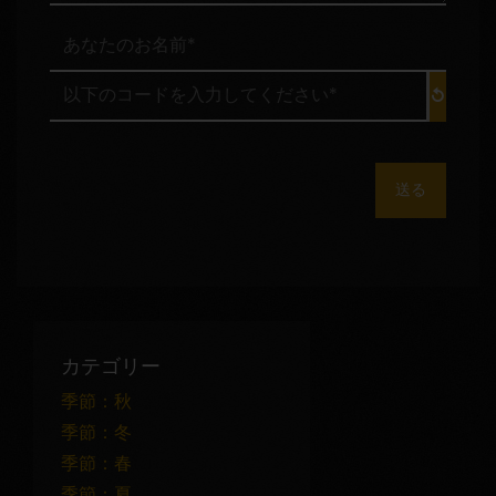
あ
な
た
以
の
下
お
の
名
コ
前
ー
*
ド
:
を
入
力
し
て
く
だ
カテゴリー
さ
い
季節：秋
*
季節：冬
:
季節：春
季節：夏