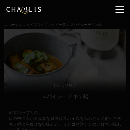
直
接
内
容
/
/
/
ホーム
レシピブログ
レシピ一覧
スパイシーチキン鍋
に
進
む
メ
イ
ン
メ
ニ
ュ
ー
に
レシピブログ
進
む
スパイシーチキン鍋
AOCシャブリの、
口の中に広がる見事な質感はスパイスをふんだんに使ったチ
キン鍋にも負けない味わい、リンゴや洋ナシのアロマが味わ