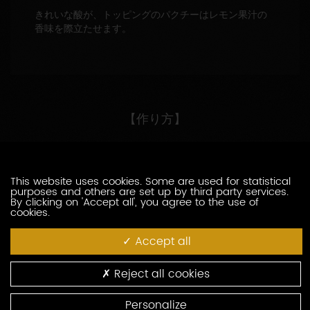
きれいな酸が、トッピングのパクチーはレモン果汁の
香味を際立たせます。
【作り方】
1. 油を入れた鍋に唐辛子、カルダモン、フェンネルを入
れ、炒めて香りを出す。
This website uses cookies. Some are used for statistical
purposes and others are set up by third party services.
2. 生姜とニンニクも入れ香りが出たら、ザク切りにした
By clicking on 'Accept all', you agree to the use of
トマトとフライドオニオンを加え、さらに炒める。
cookies.
3. トマトの水分がある程度飛んだところで、ターメリッ
Accept all
クパウダー、コリアンダーパウダーを加え、更に混ぜ
る。
Reject all cookies
4. 手羽元を加え、混ぜながら中まで火を通す。
Personalize
5. ヨーグルトを加えて、更に混ぜる。