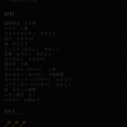
いを引きたてる。
材料
鶏手羽元 １０本
トマト １個
フライドオニオン 大さじ３
出汁 ３００ml
油 大さじ２
ニンニク（おろし） 大さじ１
生姜（おろし） 大さじ１
ヨーグルト ２００ml
唐辛子 １本
フェンネル（ホール） １本
カルダモン（ホール） ４粒程度
ターメリック（パウダー） 小さじ1.5
コリアンダー（パウダー） 大さじ１
塩 小さじ１程度
レモン果汁 少々
パクチー お好みで
難易度 :