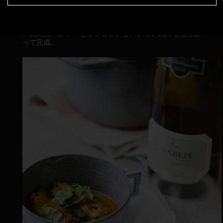
6. 出汁を少しづつ加えて馴染ませ、15分程度軽く煮る。
7. 刻んだパクチーをトッピングし、レモン果汁を軽く絞
って完成。