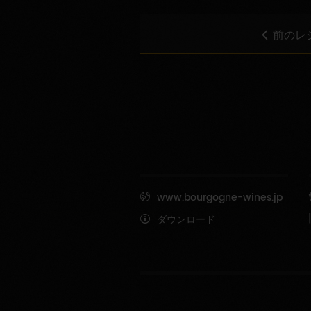
前のレ
www.bourgogne-wines.jp
ダウンロード