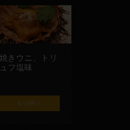
焼きウニ、トリ
ュフ塩味
もっと詳しく