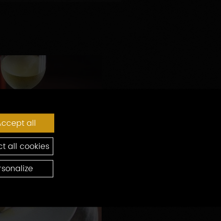
ccept all
t all cookies
rsonalize