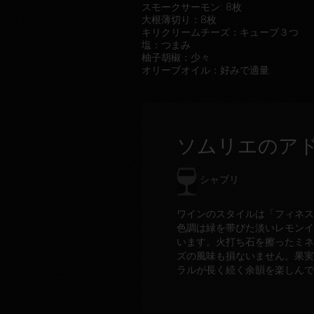
スモークサーモン: 8枚
大根薄切り：8枚
キリクリームチーズ：キューブ３つ
塩：つまみ
柚子胡椒：少々
オリーブオイル：好みで適量.
ソムリエのア
シャブリ
ワインのスタイルは「フィネス
色調は緑を帯びた淡いレモンイ
います。火打ち石を擦ったミネ
ズの風味も損ないません。果実
ラルが長く続く余韻を楽しん