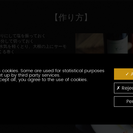
【作り方】
切りにして塩を振っておく
等分して切っておく
水気を軽くとり、大根の上にサーモ
くる巻く
柚子胡椒を乗せて完成！お好みで仕
です。
 cookies. Some are used for statistical purposes
A
t up by third party services.
cept all', you agree to the use of cookies.
Rejec
Pe