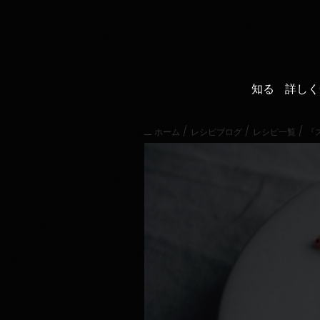
直
接
内
容
に
進
知る
詳しく
む
メ
イ
/
/
/
ホーム
レシピブログ
レシピ一覧
『
ン
メ
ニ
ュ
ー
に
進
む