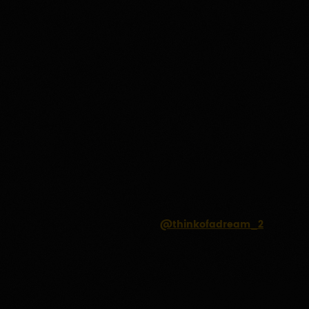
@thinkofadream_2