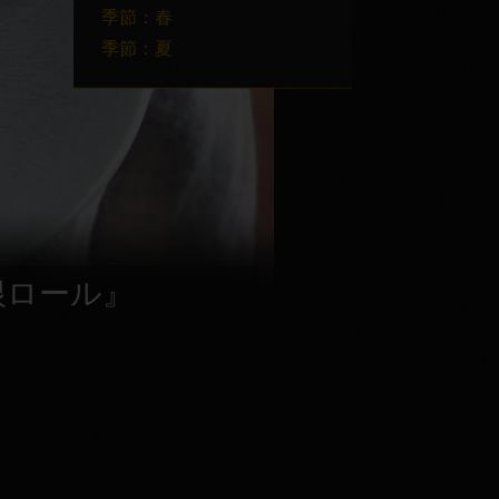
季節：春
季節：夏
根ロール』