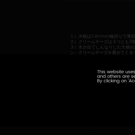
１）大根は3.4mmの輪切りで薄
２）クリームチーズは３つとも3
３）水が出てしんなりした大根の
ン、クリームチーズを乗せてくる
４）巻いたら器に盛りつけ、上に
上げに
オリーブオイルたらりも美味しい
This website uses
and others are se
By clicking on 'Ac