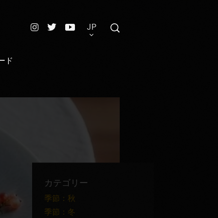
JP
ード
カテゴリー
季節：秋
季節：冬