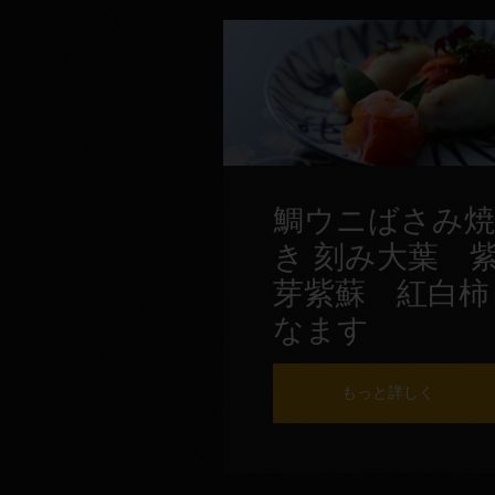
鯛ウニばさみ焼
き 刻み大葉 
芽紫蘇 紅白柿
なます
もっと詳しく